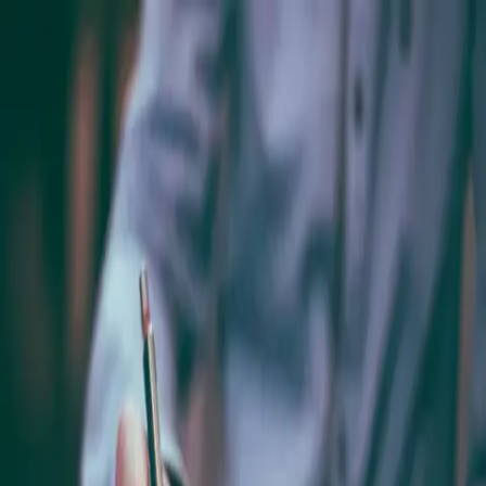
Vai al contenuto principale
Immobili
Chi Siamo
Servizi
Blog
Lavora con noi
Contatti
Proponi Immobile
+39 0825 461719
Accedi
Blog
Tag: successione immobiliare
Home
Blog
Tag: successione immobiliare
Normativa