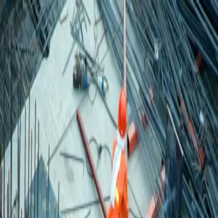
Vai al contenuto principale
Immobili
Chi Siamo
Servizi
Blog
Lavora con noi
Contatti
Proponi Immobile
+39 0825 461719
Accedi
Blog
Tag: ecobonus
Home
Blog
Tag: ecobonus
Normativa