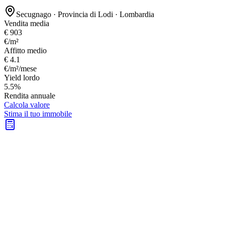
Secugnago
· Provincia di
Lodi
·
Lombardia
Vendita media
€ 903
€/m²
Affitto medio
€ 4.1
€/m²/mese
Yield lordo
5.5%
Rendita annuale
Calcola valore
Stima il tuo immobile