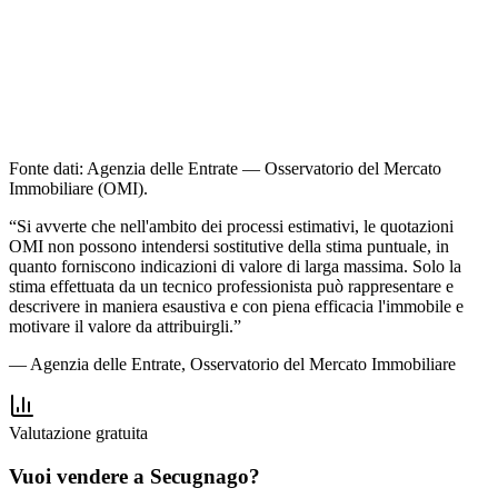
Ottimo
—
Normale
€ 840 - 1000
affitto
4.0
–
4.5
Scadente
—
Fonte dati: Agenzia delle Entrate — Osservatorio del Mercato
Immobiliare (OMI).
“
Si avverte che nell'ambito dei processi estimativi, le quotazioni
OMI non possono intendersi sostitutive della stima puntuale, in
quanto forniscono indicazioni di valore di larga massima. Solo la
stima effettuata da un tecnico professionista può rappresentare e
descrivere in maniera esaustiva e con piena efficacia l'immobile e
motivare il valore da attribuirgli.
”
— Agenzia delle Entrate, Osservatorio del Mercato Immobiliare
Valutazione gratuita
Vuoi vendere a Secugnago?