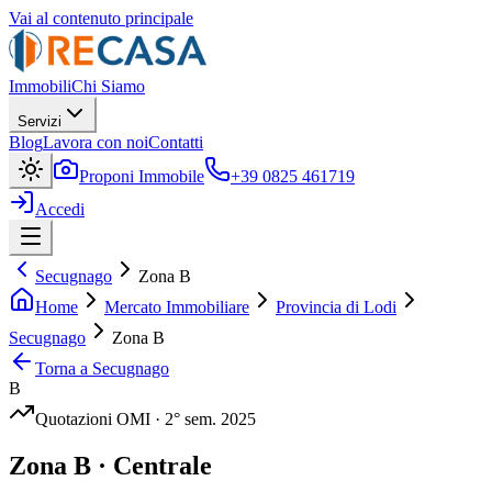
Vai al contenuto principale
Immobili
Chi Siamo
Servizi
Blog
Lavora con noi
Contatti
Proponi Immobile
+39 0825 461719
Accedi
Secugnago
Zona B
Home
Mercato Immobiliare
Provincia di Lodi
Secugnago
Zona B
Torna a
Secugnago
B
Quotazioni OMI ·
2
° sem.
2025
Zona
B
·
Centrale