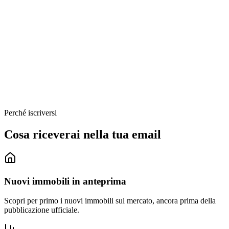
Telegram
WhatsApp
Facebook
X (Twitter)
LinkedIn
Email
Copia link
Perché iscriversi
Cosa riceverai nella tua email
Nuovi immobili in anteprima
Scopri per primo i nuovi immobili sul mercato, ancora prima della
pubblicazione ufficiale.