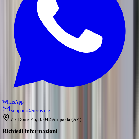
WhatsApp
supporto@recasa.re
Via Roma 46
,
83042
Atripalda
(
AV
)
Richiedi informazioni